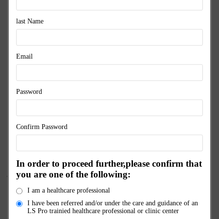
przyciągnąć zarówno nowych, jak i
doświadczonych graczy.
last Name
W sektorze gier hazardowych
kluczowe są nie tylko oferowane
Email
tytuły, ale również sposoby
zachęcania do gry. Vavanda stawia
na różnorodność, oferując gry od
Password
najlepszych producentów, co
potwierdzają recenzje graczy. Różne
rodzaje automatów, klasyczne stoły
oraz unikalne opcje zwiększają
Confirm Password
szansę na zabawę dostosowaną do
preferencji każdego gracza. Jeśli
zastanawiasz się,
kasyno vavada czy
In order to proceed further,please confirm that
jest legalne
, to z pewnością warto
you are one of the following:
zapoznać się z aktualnymi
I am a healthcare professional
informacjami na ten temat.
I have been referred and/or under the care and guidance of an
Z perspektywy każdego gracza,
LS Pro trainied healthcare professional or clinic center