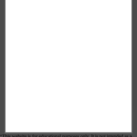
“This website is for educational purposes only. It is not intended as a