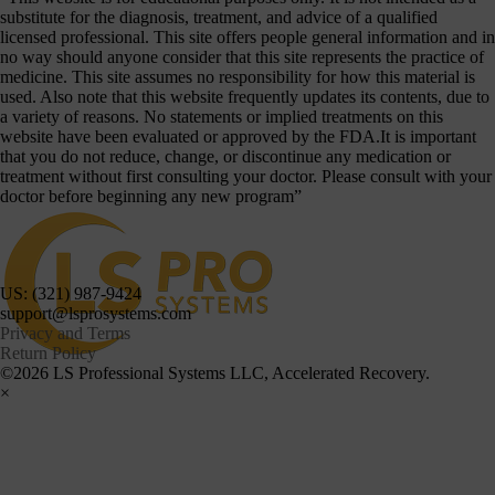
substitute for the diagnosis, treatment, and advice of a qualified
licensed professional. This site offers people general information and in
no way should anyone consider that this site represents the practice of
medicine. This site assumes no responsibility for how this material is
used. Also note that this website frequently updates its contents, due to
a variety of reasons. No statements or implied treatments on this
website have been evaluated or approved by the FDA.It is important
that you do not reduce, change, or discontinue any medication or
treatment without first consulting your doctor. Please consult with your
doctor before beginning any new program”
US: (321) 987-9424
support@lsprosystems.com
Privacy and Terms
Return Policy
©2026 LS Professional Systems LLC, Accelerated Recovery.
×