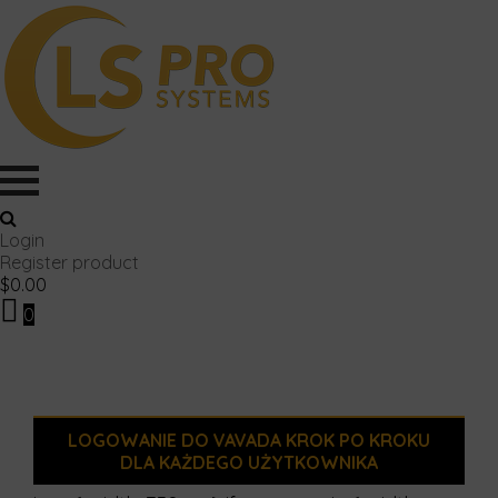
Login
Register product
$
0.00
0
LOGOWANIE DO VAVADA KROK PO KROKU
DLA KAŻDEGO UŻYTKOWNIKA